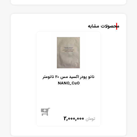
موجود
محصولات مشابه
نانو پودر اکسید مس 20 نانومتر
NANO_CuO
2,000,000
تومان
موجود