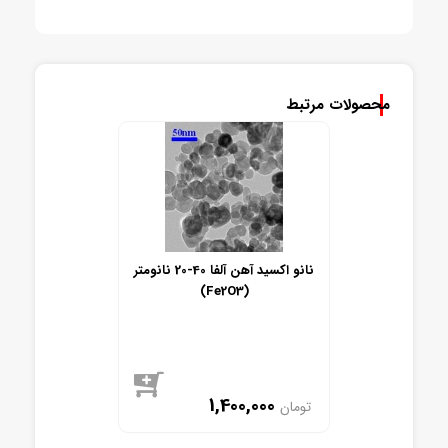
محصولات مرتبط
نانو اکسید آهن آلفا 40-20 نانومتر
(Fe2O3)
1,400,000
تومان