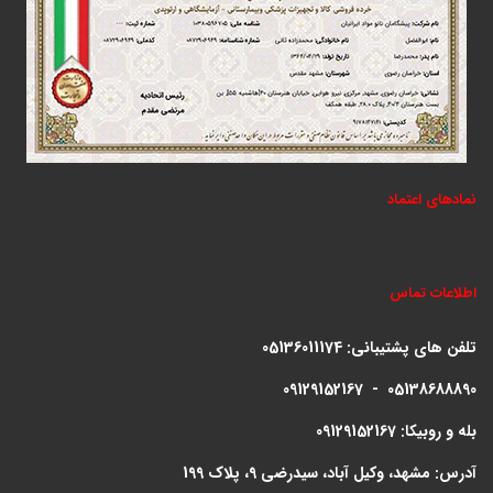
نمادهای اعتماد
اطلاعات تماس
تلفن های پشتیبانی:
05136011174
09129152167 - 05138688890
بله و روبیکا: 09129152167
آدرس: مشهد، وکیل آباد، سیدرضی 9، پلاک 199