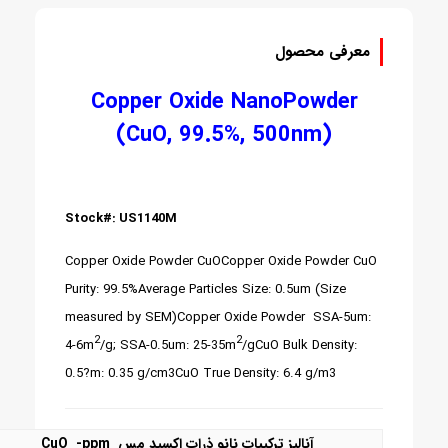
معرفی محصول
Copper Oxide NanoPowder
(CuO, 99.5%, 500nm)
Stock#: US1140M
Copper Oxide Powder CuO
Copper Oxide Powder CuO
Purity: 99.5%
Average Particles Size: 0.5um (Size
measured by SEM)
Copper Oxide Powder SSA-5um:
2
2
4-6m
/g; SSA-0.5um: 25-35m
/g
CuO Bulk Density:
0.5?m: 0.35 g/cm3
CuO True Density: 6.4 g/m3
آنالیز ترکیبات نانو ذرات اکسید مس CuO -ppm