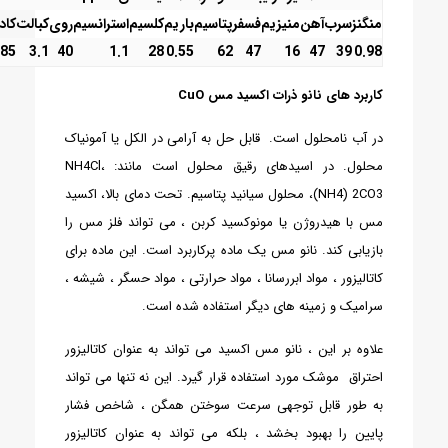
منگنز
سرب
آهن
منیزیم
فسفر
پتاسیم
باریم
کلسیم
استرانسیم
روی
کبالت
کاد
.85
3.1
40
1.1
28
0.55
62
47
16
47
39
0.98
کاربرد های نانو ذرات اکسید مس
CuO
در آب نامحلول است. قابل حل به آرامی در الکل یا آمونیاک
محلول. در اسیدهای رقیق محلول است مانند: NH4Cl،
(NH4) 2CO3، محلول سیانید پتاسیم. تحت دمای بالا، اکسید
مس با هیدروژن یا مونوکسید کربن ، می تواند فلز مس را
بازیابی کند. نانو مس یک ماده پرکاربرد است. این ماده برای
کاتالیزور ، مواد ابررسانا ، مواد حرارتی ، مواد حسگر ، شیشه ،
سرامیک و زمینه های دیگر استفاده شده است.
علاوه بر این ، نانو مس اکسید می تواند به عنوان کاتالیزور
احتراق موشک مورد استفاده قرار گیرد. این نه تنها می تواند
به طور قابل توجهی سرعت سوختن همگن ، شاخص فشار
پایین را بهبود بخشد ، بلکه می تواند به عنوان کاتالیزور