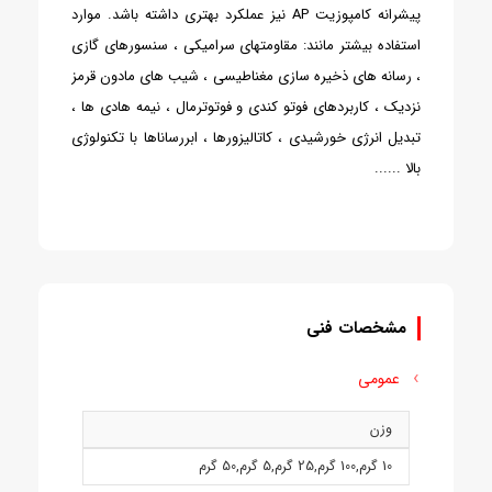
پیشرانه کامپوزیت AP نیز عملکرد بهتری داشته باشد. موارد
استفاده بیشتر مانند: مقاومتهای سرامیکی ، سنسورهای گازی
، رسانه های ذخیره سازی مغناطیسی ، شیب های مادون قرمز
نزدیک ، کاربردهای فوتو کندی و فوتوترمال ، نیمه هادی ها ،
تبدیل انرژی خورشیدی ، کاتالیزورها ، ابررساناها با تکنولوژی
بالا ......
مشخصات فنی
عمومی
وزن
10 گرم
,
100 گرم
,
25 گرم
,
5 گرم
,
50 گرم