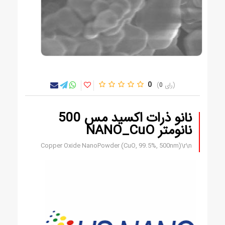
0
0
نانو ذرات اکسید مس 500
نانومتر NANO_CuO
Copper Oxide NanoPowder (CuO, 99.5%, 500nm)\r\n