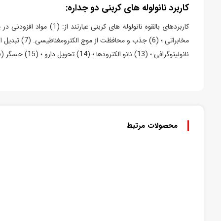
کاربرد نانولوله های کربنی دو جداره:
نانولیتوگرافی ؛ (13) نانو الکترودها ؛ (14) تحویل دارو ؛ (15) حسگر (16) تقویت کننده ها در کامپوزیت ها. (17) ابرخازن
محصولات مرتبط