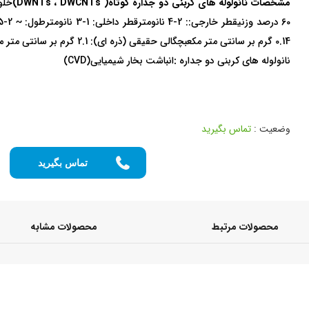
مشخصات نانولوله های کربنی دو جداره کوتاه
(
DWNTs
DWCNTs
،
)
نانولوله های کربنی
دو جداره
:
انباشت بخار شیمیایی(CVD)
وضعیت :
تماس بگیرید
تماس بگیرید
محصولات مرتبط
محصولات مشابه