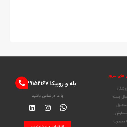
 های سریع
بله و روبیکا 09129152167
روشگاه
با ما در تماس باشید
ال بسته
متداول
 سفارش
ا مجموعه
انتقادات و پیشنهادات