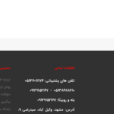
اطلاعات تماس
دسترسی
درباره ف
تلفن های پشتیبانی:
05136011174
روش ارس
09129152167 - 05138688890
سوالات 
بله و روبیکا: 09129152167
پیگیری
ارتباط ب
آدرس: مشهد، وکیل آباد، سیدرضی 9،