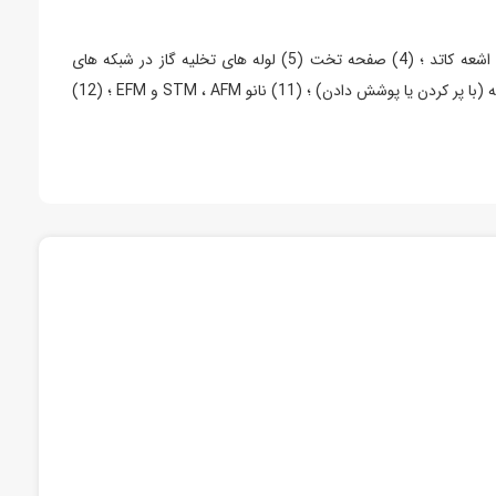
کاربردهای بالقوه نانولوله های کربنی عبارتند از: (1) مواد افزودنی در پلیمرها. (2) کاتالیزورها (3) ساطع کننده های میدان الکترون برای عناصر روشنایی اشعه کاتد ؛ (4) صفحه تخت (5) لوله های تخلیه گاز در شبکه های
مخابراتی ؛ (6) جذب و محافظت از موج الکترومغناطیسی. (7) تبدیل انرژی ؛ (8) آندهای باتری لیتیوم ؛ (9) ذخیره هیدروژن (10) کامپوزیت های نانولوله (با پر کردن یا پوشش دادن) ؛ (11) نانو STM ، AFM و EFM ؛ (12)