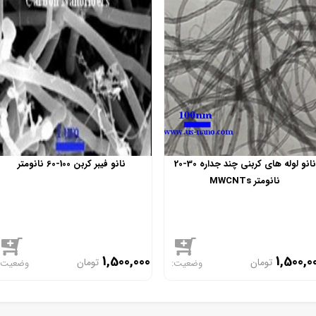
نانو لوله های کربنی چند جداره 30-20
نانو فیبر کربن 100-60 نانومتر
نانومتر MWCNTs
1,500,000
1,500,0
تومان
تومان