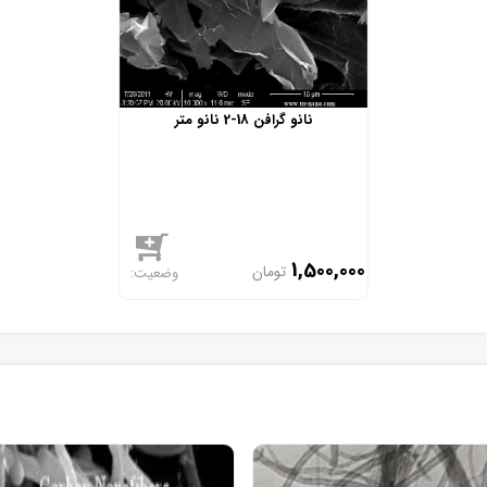
نانو گرافن 18-2 نانو متر
1,500,000
تومان
موجود