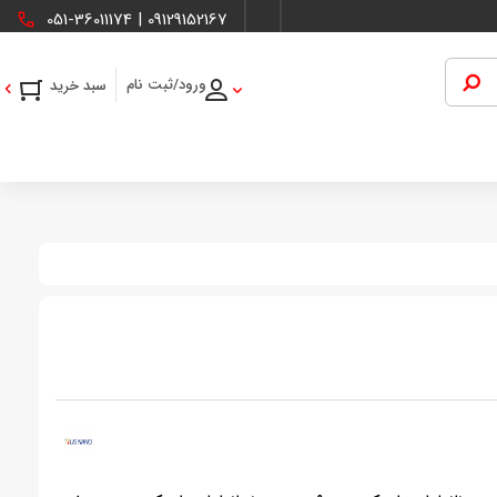
051-36011174
|
09129152167
ورود/ثبت نام