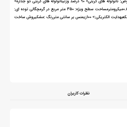
خلوص: نانولوله های کربنی> 90 درصد وزنینانولوله های کربنی دو جداره>
60 درصد وزنیقطر خارجی:: 2-4 نانومترقطر داخلی: 1-3 نانومترطول: ~ 2-0.5میکرومترمساحت سطح ویژه: 350 متر مربع در گرمچگالی توده ای:
0.14 گرم بر سانتی متر مکعبچگالی حقیقی (ذره ای): 2.1 گرم بر سانتی متر مکعبهدایت الکتریکی:> 100زیمنس بر سانتی متررنگ :مشکیروش ساخت
نظرات کاربران