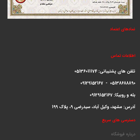
نمادهای اعتماد
اطلاعات تماس
تلفن های پشتیبانی:
05136011174
09129152167 - 05138688890
بله و روبیکا: 09129152167
آدرس: مشهد، وکیل آباد، سیدرضی 9، پلاک 199
دسترسی های سریع
درباره فروشگاه