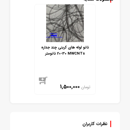
نانو لوله های کربنی چند جداره
30-20 نانومتر MWCNTs
1,500,000
تومان
موجود
نظرات کاربران