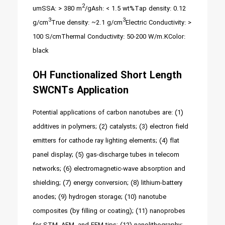
2
um
SSA: > 380 m
/g
Ash: < 1.5 wt%
Tap density: 0.12
3
3
g/cm
True density: ~2.1 g/cm
Electric Conductivity: >
100 S/cm
Thermal Conductivity: 50-200 W/m.K
Color:
black
OH Functionalized
Short Length
SWCNTs Application
Potential applications of carbon nanotubes are: (1)
additives in polymers; (2) catalysts; (3) electron field
emitters for cathode ray lighting elements; (4) flat
panel display; (5) gas-discharge tubes in telecom
networks; (6) electromagnetic-wave absorption and
shielding; (7) energy conversion; (8) lithium-battery
anodes; (9) hydrogen storage; (10) nanotube
composites (by filling or coating); (11) nanoprobes