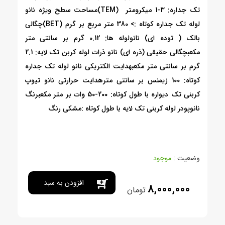
تک جداره: 3-1 میکرومتر (TEM)
مساحت سطح ویژه نانو
لوله تک جداره کوتاه :> 380 متر مربع بر گرم (BET)
چگالی
بالک ( توده ای) نانولوله ها: 0.12 گرم بر سانتی متر
مکعب
چگالی حقیقی (ذره ای) نانو ذرات لوله کربن تک لایه: 2.1
گرم بر سانتی متر مکعب
هدایت الکتریکی نانو لوله تک جداره
کوتاه: 100 زیمنس بر سانتی متر
هدایت حرارتی نانو تیوپ
کربنی تک دیواره با طول کوتاه: 200-50 وات بر متر مکعب
رنگ
نانوپودر لوله کربنی تک لایه با طول کوتاه :مشکی رنگ
وضعیت :
موجود
افزودن به سبد
8,000,000
تومان
خرید