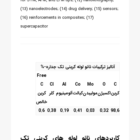
for STM, AFM, and EFM tips; (12) nanolithography;
(13) nanoelectrodes; (14) drug delivery; (15) sensors;
(16) reinforcements in composites; (17)
supercapacitor
آنالیز ترکیبات نانو لوله کربنی تک جداره-%
Free
C
Cl
Al
Co
Mo
O
C
کربن
اکسیژن
مولیبدن
کبالت
آلومینیوم
کلر
کربن
خالص
0.6
0.38
0.19
0.41
0.03
0.32
98.6
کاربردهای نانو لوله های کربنی تک