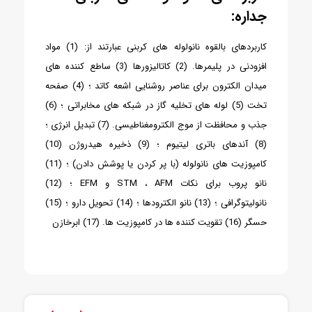
جداره:
کاربردهای بالقوه نانولوله های کربنی عبارتند از: (1) مواد
افزودنی در پلیمرها. (2) کاتالیزورها (3) ساطع کننده های
میدان الکترون برای عناصر روشنایی اشعه کاتد ؛ (4) صفحه
تخت (5) لوله های تخلیه گاز در شبکه های مخابراتی ؛ (6)
جذب و محافظت از موج الکترومغناطیسی. (7) تبدیل انرژی ؛
(8) آندهای باتری لیتیوم ؛ (9) ذخیره هیدروژن (10)
کامپوزیت های نانولوله (با پر کردن یا پوشش دادن) ؛ (11)
نانو پروب برای نکات STM ، AFM و EFM ؛ (12)
نانولیتوگرافی ؛ (13) نانو الکترودها ؛ (14) تحویل دارو ؛ (15)
حسگر (16) تقویت کننده ها در کامپوزیت ها. (17) ابرخازن