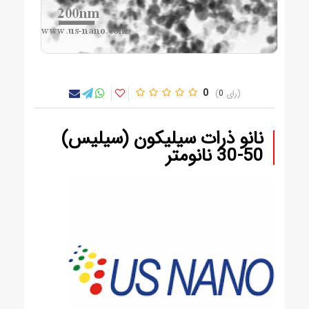
0
0
نانو ذرات سیلیکون (سیلیس)
50-30 نانومتر