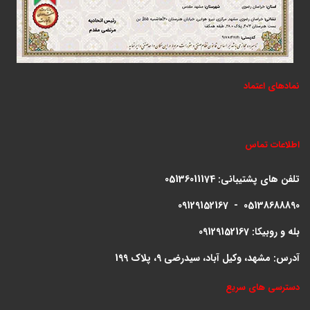
نمادهای اعتماد
اطلاعات تماس
تلفن های پشتیبانی:
05136011174
09129152167 - 05138688890
بله و روبیکا: 09129152167
آدرس: مشهد، وکیل آباد، سیدرضی 9، پلاک 199
دسترسی های سریع