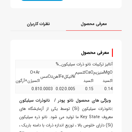
معرفی محصول
نظرات کاربران
معرفی محصول
آنالیز ترکیبات نانو ذرات سیلیکون_%
MgOمنیزیم
CaOکلسیم
O+Ar
Niنیکل
Feآهن
Cuمس
اکسید
اکسید
اکسیژن+آرگون
0.81
0.0003
0.02
0.005
0.15
0.14
ویژگی های محصول نانو پودر / نانوذرات سیلیکون
:
نانوذرات سیلیکون (Si) توسط یکی از آزمایشگاه های
معروف Key State ما تولید می شود. نانو ذره سیلیکون
(Si) دارای خلوص بالا ، توزیع اندازه ذرات با دامنه باریک ،