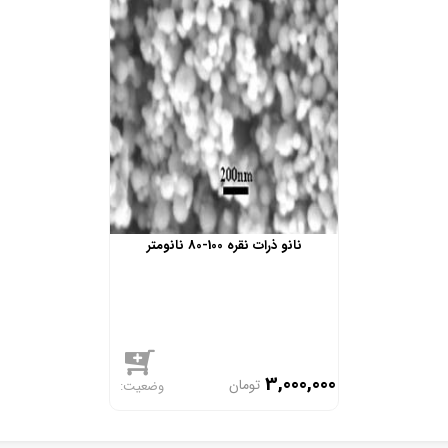
نانو ذرات نقره 100-80 نانومتر
3,000,000
تومان