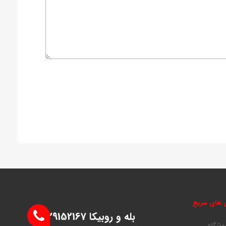
 های سریع
بله و روبیکا 09129152167
روشگاه