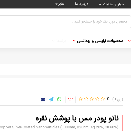
سایر
درباره ما
اخبار و مقالات
محصولات آرایشی و بهداشتی
برندها
0
0
نانو پودر مس با پوشش نقره
opper Silver-Coated Nanoparticles (L300nm, D20nm, Ag 20%, Cu 80%)