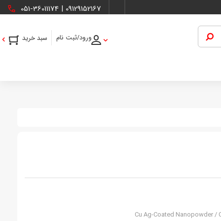
051-36011174
|
09129152167
ورود/ثبت نام
Cu Ag-Coated Nanopowder / C