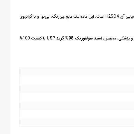
که در گذشته جوهر گوگرد خوانده می‌شد، نوعی اسید معدنی است که از عناصر گوگرد، اکسیژن و هیدروژن تشکیل می‌شود و فرمول شیمیایی آن H2SO4 است. این ماده یک مایع بی‌رنگ، بی‌بو، و با گرانروی
هی و پزشکی، محصول
اسید سولفوریک 98% گرید USP
با کیفیت 100%