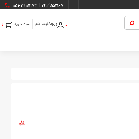
051-36011174
|
09129152167
ورود/ثبت نام