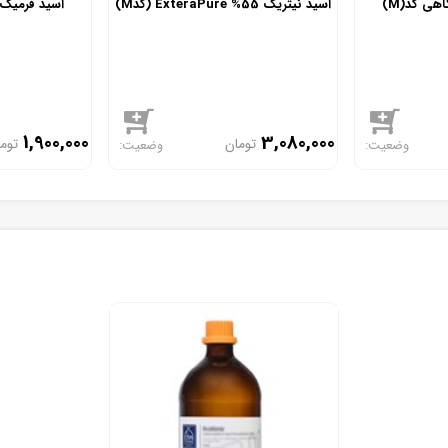
هی کد(M)
اسید نیتریک 55% ExteraPure (کدM)
اسید فرمیک 65% و 85% (کدN
1,900,000
3,080,000
تومان
توم
موجود
موجود