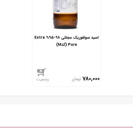
اسید سولفوریک مجللی 98-95% Extra
Pure (کدM)
780,000
تومان
موجود