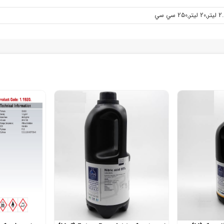
ليتر
,
20 ليتر
,
250 سي سي