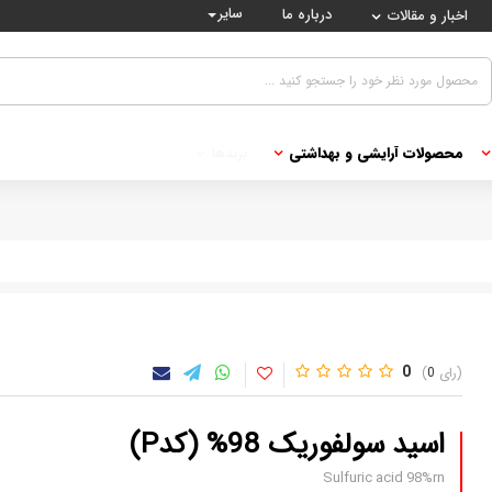
سایر
درباره ما
اخبار و مقالات
محصولات آرایشی و بهداشتی
برندها
0
0
اسید سولفوریک 98% (کدP)
Sulfuric acid 98%rn