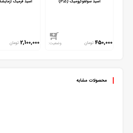
اسید سولفوکرومیک (کدP)
اسید فرمیک آزمایشگا
2,100,000
450,000
تومان
تومان
موجود
موجود
محصولات مشابه