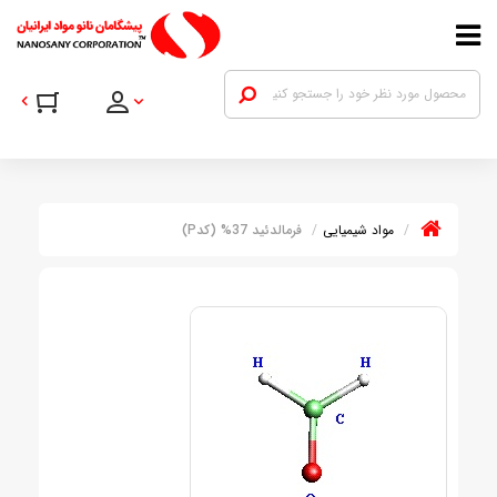
مواد شیمیایی
فرمالدئید 37% (کدP)