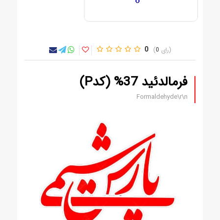
0
0
فرمالدئید 37% (کدP)
Formaldehyde\r\n