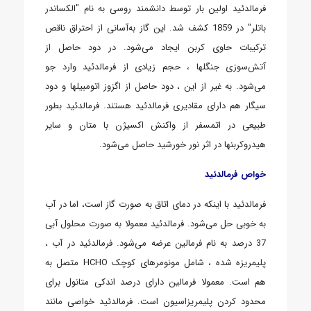
فرمالدئید اولین بار توسط دانشمند روسی به نام "الکساندر
باتلر" در 1859 کشف شد. این گاز به‌آسانی از احتراق ناقص
ترکیبات حاوی کربن ایجاد می‌شود. در دود حاصل از
آتش‌سوزی جنگلها ، حجم زیادی از فرمالدئید وارد جو
می‌شود. به غیر از این ، دود حاصل از اگزوز اتومبیلها و دود
سیگار هم دارای مقادیری فرمالدئید هستند. فرمالدئید بطور
طبیعی در اتمسفر از واکنش اکسیژن با متان و سایر
هیدروکربنها در اثر نور خورشید حاصل می‌شود.
خواص فرمالدئید
فرمالدئید با اینکه در دمای اتاق به صورت گاز است، اما در آب
به خوبی حل می‌شود. فرمالدئید معمولا به صورت محلول آبی
37 درصد به نام فرمالین عرضه می‌شود. فرمالدئید در آب ،
پلیمریزه شده ، شامل مونومرهای کوچک HCHO متصل به
هم است. معمولا فرمالین دارای درصد اندکی متانول برای
محدود کردن پلیمریزاسیون است. فرمالدئید خواصی مانند