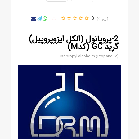
0
0
2-پروپانول (الکل ایزوپروپیل)
گرید GC (کدM)
Isopropyl alcoholrn (Propanol-2)