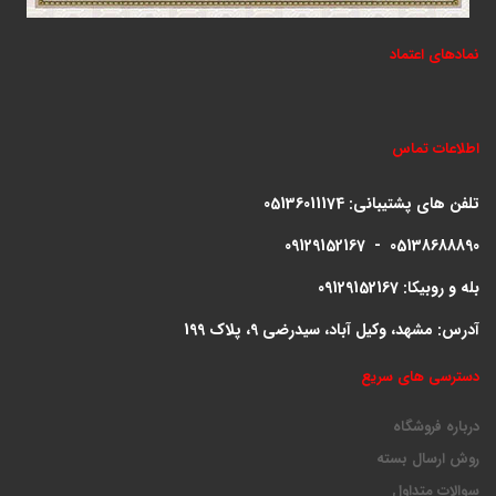
نمادهای اعتماد
اطلاعات تماس
تلفن های پشتیبانی:
05136011174
09129152167 - 05138688890
بله و روبیکا: 09129152167
آدرس: مشهد، وکیل آباد، سیدرضی 9، پلاک 199
دسترسی های سریع
درباره فروشگاه
روش ارسال بسته
سوالات متداول