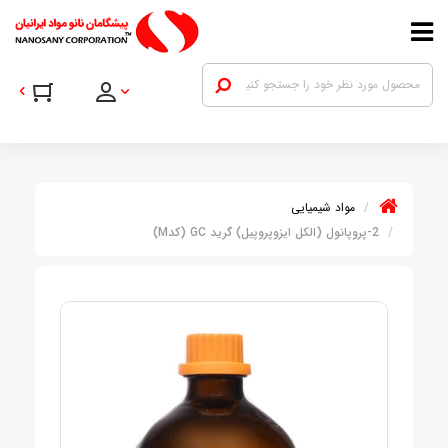
مواد شیمیایی
2-پروپانول (الکل ایزوپروپیل) گرید GC (کدM)