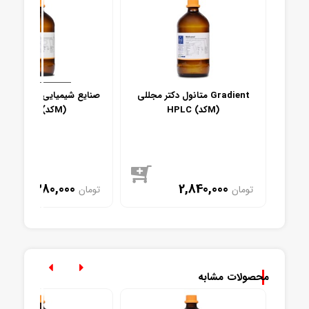
U
متانول دکتر مجللی Gradient
متانول 
HPLC (کدM)
مجللی (کدM)
1,280,000
2,840,000
تومان
تومان
موجود
موجود
محصولات مشابه