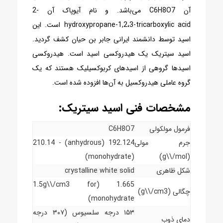
آن C6H8O7 می‌باشد. و نام آیوپاک آن ‎2-
hydroxypropane-1,2،3-tricarboxylic acid‎ است. این
اسید توسط دانشمند ایرانی جابر بن حیان کشف گردید.
اسید سیتریک یک هیدروکسی اسید است. هیدروکسی
اسیدها گروهی از اسیدهای کربوکسیلیک هستند که یک
گروه عاملی هیدروکسیل به آن‌ها افزوده شده‌ است.
مشخصات فنی اسید سیتریک:
فرمول مولکولی
C6H8O7
جرم مولی
192.124 (anhydrous) - 210.14
(monohydrate)
(g\\/mol)
شکل ظاهری
crystalline white solid
1.665 (1.5g\\/cm3 for
چگالی (g\\/cm3)
monohydrate)
۱۵۳ درجه سلسیوس (۳۰۷ درجه
دمای ذوب