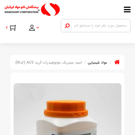
مواد شیمیایی
اسید سیتریک مونوهیدرات گرید ACS (کدM)