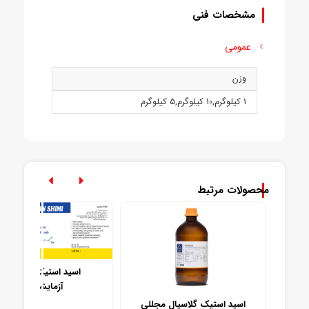
مشخصات فنی
عمومی
وزن
1 کيلوگرم
,
10 کيلوگرم
,
5 کيلوگرم
محصولات مرتبط
اسید استیک 100 درصد
آزمایشگاهی
اسید سیتریک محلول 20% (کد
اسید استیک گلاسیال مجللی