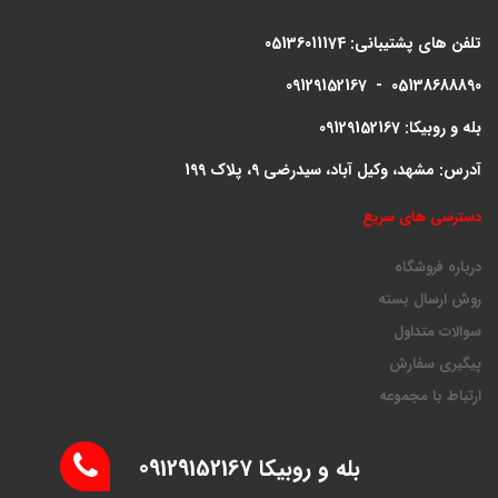
تلفن های پشتیبانی:
05136011174
09129152167 - 05138688890
بله و روبیکا: 09129152167
آدرس: مشهد، وکیل آباد، سیدرضی 9، پلاک 199
دسترسی های سریع
درباره فروشگاه
روش ارسال بسته
سوالات متداول
پیگیری سفارش
ارتباط با مجموعه
بله و روبیکا 09129152167