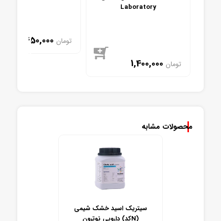
Laboratory
450,000
تومان
1,400,000
تومان
موجود
موجود
محصولات مشابه
سیتریک اسید خشک شیمی
دارویی نوترون (کدN)