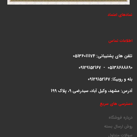
نمادهای اعتماد
اطلاعات تماس
تلفن های پشتیبانی:
05136011174
09129152167 - 05138688890
بله و روبیکا: 09129152167
آدرس: مشهد، وکیل آباد، سیدرضی 9، پلاک 199
دسترسی های سریع
درباره فروشگاه
روش ارسال بسته
سوالات متداول