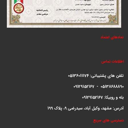
نمادهای اعتماد
اطلاعات تماس
تلفن های پشتیبانی:
05136011174
09129152167 - 05138688890
بله و روبیکا: 09129152167
آدرس: مشهد، وکیل آباد، سیدرضی 9، پلاک 199
دسترسی های سریع