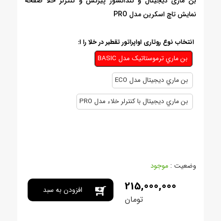
بن ماری دیجیتال و کندانسور پیرکس و کنترلر خلا صفحه
نمایش تاچ اسکرین مدل PRO
انتخاب نوع روتاری اواپراتور تقطیر در خلا را ا:
بن ماري ترموستاتيک مدل BASIC
بن ماري ديجيتال مدل ECO
بن ماري ديجيتال با کنترلر خلاء مدل PRO
وضعیت :
موجود
215,000,000
افزودن به سبد
تومان
خرید