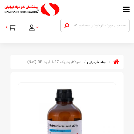
مواد شیمیایی
اسیدکلریدریک 37% گرید BP (کدN)