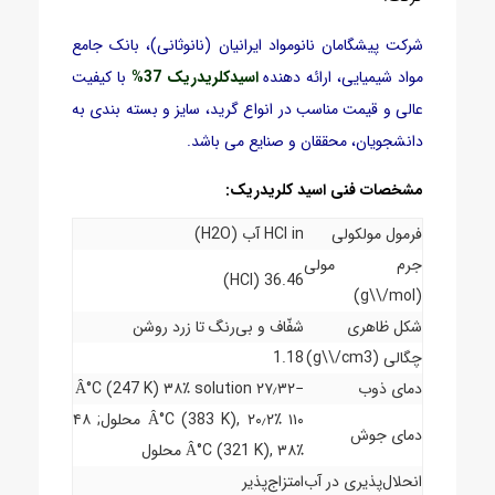
شرکت پیشگامان نانومواد ایرانیان (نانوثانی)، بانک جامع
مواد شیمیایی، ارائه دهنده
اسیدکلریدریک 37%
با کیفیت
عالی و قیمت مناسب در انواع گرید، سایز و بسته بندی به
دانشجویان، محققان و صنایع می باشد.
مشخصات فنی اسید کلریدریک:
فرمول مولکولی
HCl in آب (H2O)
جرم مولی
36.46 (HCl)
(g\\/mol)
شکل ظاهری
شفّاف و بی‌رنگ تا زرد روشن
چگالی (g\\/cm3)
1.18
دمای ذوب
−۲۷٫۳۲ Â°C (247 K) ۳۸٪ solution
۱۱۰ Â°C (383 K), ۲۰٫۲٪ محلول; ۴۸
دمای جوش
Â°C (321 K), ۳۸٪ محلول
انحلال‌پذیری در آب
امتزاج‌پذیر