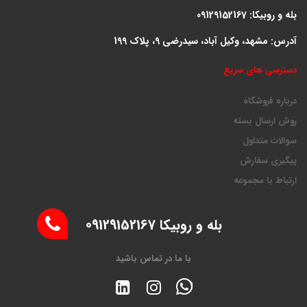
بله و روبیکا: 09129152167
آدرس: مشهد، وکیل آباد، سیدرضی 9، پلاک 199
دسترسی های سریع
درباره فروشگاه
روش ارسال بسته
سوالات متداول
پیگیری سفارش
ارتباط با مجموعه
بله و روبیکا 09129152167
با ما در تماس باشید