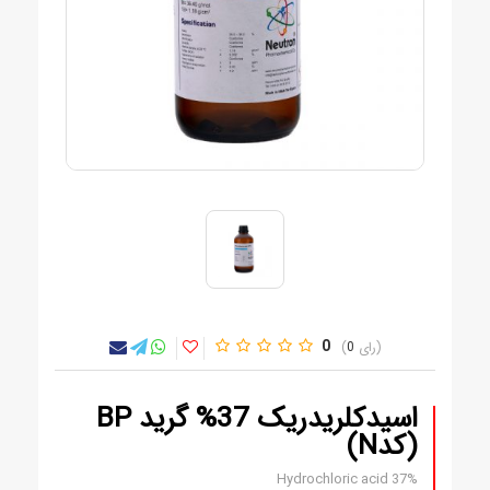
0
0
اسیدکلریدریک 37% گرید BP
(کدN)
Hydrochloric acid 37%