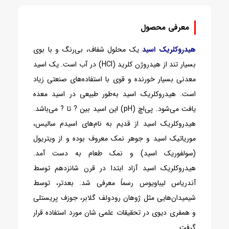
معرفی محصول
هیدروکلریک اسید
یک محلول شفاف، بی‌رنگ و با بوی
بسیار تند از هیدروژن کلرید (HCl) در آب است. یک اسید
معدنی بسیار خورنده و قوی با استفاده‌های صنعتی زیاد
است. هیدروکلریک اسید به‌طور طبیعی در اسید معده
یافت می‌شود. پی‌اچ (pH) این اسید بین ? تا ? می‌باشد.
هیدروکلریک اسید از قدیم به نام‌های اسیدم سالیس،
موریاتیک اسید و جوهر نمک معروف بوده و از ویتریول
(سولفوریک اسید) و نمک طعام به دست آمد.
هیدروکلریک اسید آزاد ابتدا در قرن شانزدهم توسط
آندریاس لیباویوس رسماً معرفی شد. بعدتر، توسط
شیمیدان‌هایی مثل ژوهان رودولف گلابر، جوزف پریستلی
و همفری دیوی در تحقیقات علمی شان مورد استفاده قرار
گرفت.