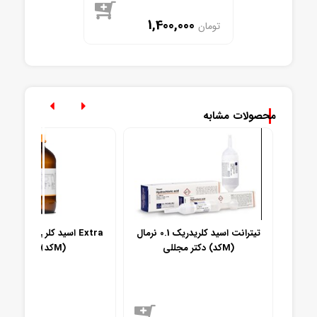
1,400,000
تومان
موجود
محصولات مشابه
لریدریک 37% گرید USP
تیترانت اسید کلریدریک 0.1 نرمال
اسید ک
دکتر مجللی (کدM)
Pure (کدM)