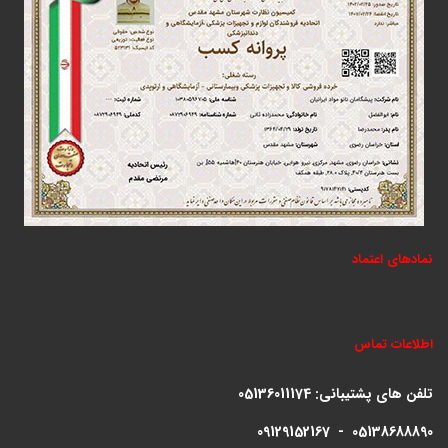
نمادهای اعتماد
اطلاعات تماس
تلفن های پشتیبانی:
05136011174
09129152167 - 05138688890