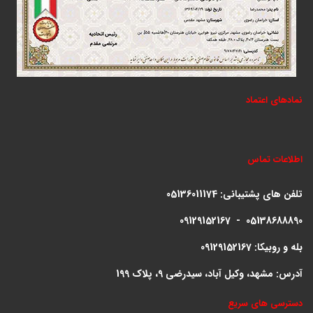
نمادهای اعتماد
اطلاعات تماس
تلفن های پشتیبانی:
05136011174
09129152167 - 05138688890
بله و روبیکا: 09129152167
آدرس: مشهد، وکیل آباد، سیدرضی 9، پلاک 199
دسترسی های سریع