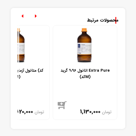
محصولات مرتبط
اتانول 96% گرید Extra Pure
متانول آزمایشگاهی مجللی
(کدM)
M)
820,000
1,130,000
تومان
تومان
موجود
موجود