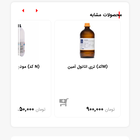
محصولات مشابه
تری اتانول آمین (کدM)
مونو اتانول آمین (کد N)
950,000
900,000
تومان
تومان
موجود
موجود