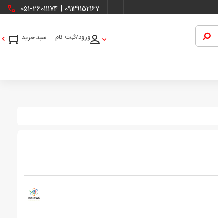
051-36011174
|
09129152167
ورود/ثبت نام