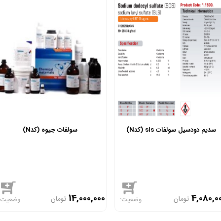
سدیم دودسیل سولفات sls (کدN)
سولفات جیوه (کدN)
14,000,000
4,080,0
تومان
تومان