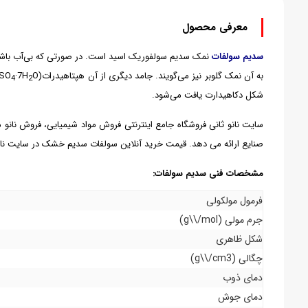
معرفی محصول
سدیم سولفات
نمک سدیم سولفوریک اسید است. در صورتی که بی‌آب باشد ک
به آن نمک گلوبر نیز می‌گویند. جامد دیگری از آن هپتاهیدرات(Na
O) است. با تولید سالانه ? میلیون تن از پرمصرف‌ترین مواد شیمیایی است.
·7H
SO
4
2
شکل دکاهیدارت یافت می‌شود.
سایت نانو ثانی فروشگاه جامع اینترنتی فروش مواد شیمیایی، فروش نان
صنایع ارائه می دهد. قیمت خرید آنلاین سولفات سدیم خشک در سایت نانو
مشخصات فنی سدیم سولفات:
فرمول مولکولی
جرم مولی (g\\/mol)
شکل ظاهری
چگالی (g\\/cm3)
دمای ذوب
دمای جوش