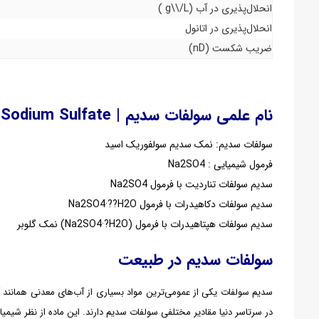
انحلال‌پذیری در آب (g\\/L )
انحلال‌پذیری در اتانول
ضریب شکست (nD)
نام علمی
سولفات سدیم | Sodium Sulfate
سولفات سدیم: نمک سدیم سولفوریک اسید
فرمول شیمیایی : Na2SO4
سدیم سولفات تناردیت با فرمول Na2SO4
سدیم سولفات دکاهیدرات با فرمول Na2SO4·??H2O
سدیم سولفات هپتاهیدرات با فرمول (Na2SO4·?H2O) نمک گلوبر
سولفات سدیم در طبیعت
سدیم سولفات یکی از عمومی‌ترین مواد بسیاری از آب‌های معدنی همانند 
در سرتاسر دنیا مقادیر مختلفی سولفات سدیم دارند. این ماده از نظر شیمیا