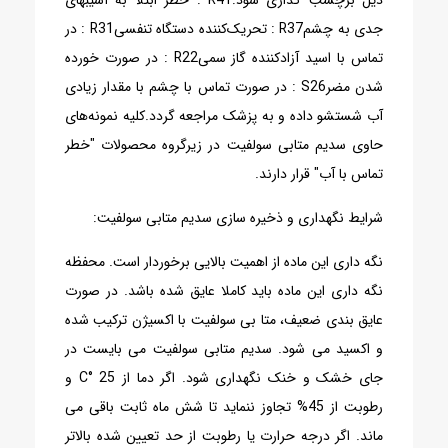
ذیل برچسب گذاری شود:
R41 : خطر ابتلا به آسیبهای
جدی به چشم
R37 : تحریک‌کننده دستگاه تنفسی
R31 : در
تماس با اسید آزادکننده گاز سمی
R22 : در صورت خورده
شدن مضر
S26 : در صورت تماس با چشم با مقدار زیادی
آب شستشو داده و به پزشک مراجعه گردد.
کلیه نمونه‌های
حاوی سدیم متابی سولفیت در زیرگروه محصولات "خطر
تماس با آب" قرار دارند.
شرایط نگهداری و ذخیره سازی سدیم متابی سولفیت:
نگه داری این ماده از اهمیت بالایی برخوردار است. محفظه
نگه داری این ماده باید کاملا عایق شده باشد. در صورت
عایق بندی ضعیف، متا بی سولفیت با اکسیژن ترکیب شده
و اکسید می شود. سدیم متابی سولفیت می بایست در
جای خشک و خنک نگهداری شود. اگر دما از 25 °C و
رطوبت از 45% تجاوز ننماید تا شش ماه ثابت باقی می
ماند. اگر درجه حرارت یا رطوبت از حد تعیین شده بالاتر