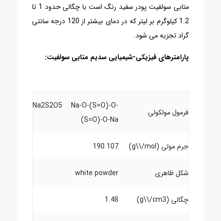
متابی سولفیت پودر سفید رنگ است با چگالی حدود 1 تا
1.2 کیلوگرم بر لیتر که در دمای بیشتر از 120 درجه سانتی
گراد تجزیه می شود.
پارامترهای فیزیکی-شیمیایی سدیم متابی سولفیت:
Na2S2O5 Na-O-(S=O)-O-
فرمول مولکولی
(S=O)-O-Na
جرم مولی (g\\/mol)
190.107
شکل ظاهری
white powder
چگالی (g\\/cm3)
1.48