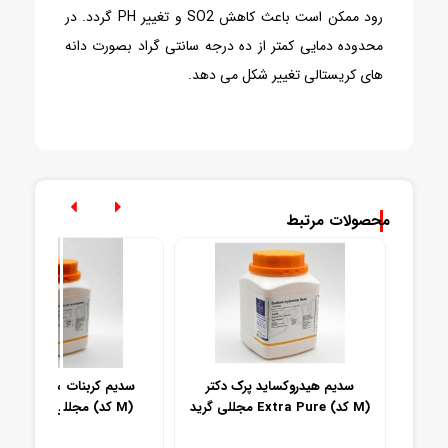
رود ممکن است باعث کاهش SO2 و تغییر PH گردد. در
محدوده دمایی کمتر از ده درجه سانتی گراد بصورت دانه
های کریستالی تغییر شکل می دهد.
محصولات مرتبط
گرید
سدیم هیدروکساید پرک دکتر
سدیم کربنات منوهیدرات د
مجللی گرید Extra Pure (کد M)
مجللی آزمایشگاهی (کد M)