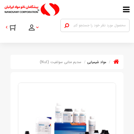
مواد شیمیایی
سدیم متابی سولفیت (کدN)