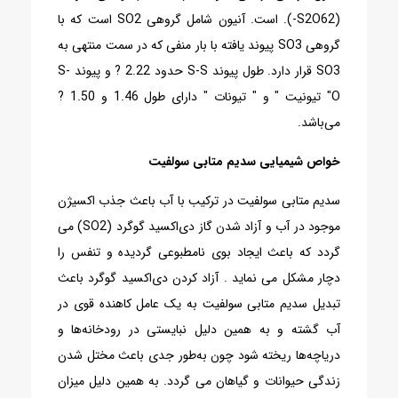
(S2O62-). است. آنیون شامل گروهی SO2 است که با
گروهی SO3 پیوند یافته با بار منفی که در سمت منتهی به
SO3 قرار دارد. طول پیوند S-S حدود 2.22 ? و پیوند S-
O" تیونیت " و " تیونات " دارای طول 1.46 و 1.50 ?
می‌باشد.
خواص شیمیایی سدیم متابی‌ سولفیت
سدیم متابی سولفیت در ترکیب با آب باعث جذب اکسیژن
موجود در آب و آزاد شدن گاز دی‌اکسید گوگرد (SO2) می
گردد که باعث ایجاد بوی نامطبوعی گردیده و تنفس را
دچار مشکل می نماید . آزاد کردن دی‌اکسید گوگرد باعث
تبدیل سدیم متابی سولفیت به یک عامل کاهنده قوی در
آب گشته و به همین دلیل نبایستی در رودخانه‌ها و
دریاچه‌ها ریخته شود چون به‌طور جدی باعث مختل شدن
زندگی حیوانات و گیاهان می گردد. به همین دلیل میزان