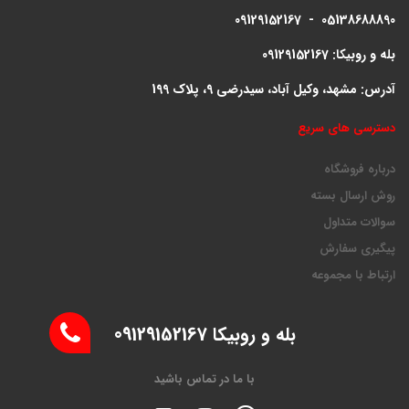
09129152167 - 05138688890
بله و روبیکا: 09129152167
آدرس: مشهد، وکیل آباد، سیدرضی 9، پلاک 199
دسترسی های سریع
درباره فروشگاه
روش ارسال بسته
سوالات متداول
پیگیری سفارش
ارتباط با مجموعه
بله و روبیکا 09129152167
با ما در تماس باشید