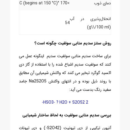
دمای ذوب
>170 °C (begins at 150 °C)
انحلال‌پذیری در آب
54
(g\\/100 ml)
روش سنتز سدیم متابی سولفیت چگونه است؟
برای ساخت سدیم متابی سولفیت سدیم اینگونه عمل می
کنند که سولفیت سدیم اشباع شده را با استفاده از گاز دی‌
اکسید گوگرد تبخیر می کنند که واکنش شیمیایی آن مطابق
با روند ذیل بوده و در انتهای واکنش Na2S2O5 جامد
سفید رنگ بدست می آید:
2 HSO3- ? H2O + S2O52-
بررسی سدیم متابی‌ سولفیت به لحاظ
ساختار شیمیایی
آنیون ترکیبی از دی تیونیت (S2O42-) و دی تیونات