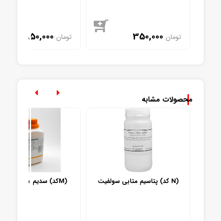
950,000
350,000
تومان
تومان
موجود
موجود
محصولات مشابه
پتاسیم متابی سولفیت (کد N)
سدیم متابی سولفیت (کدM)