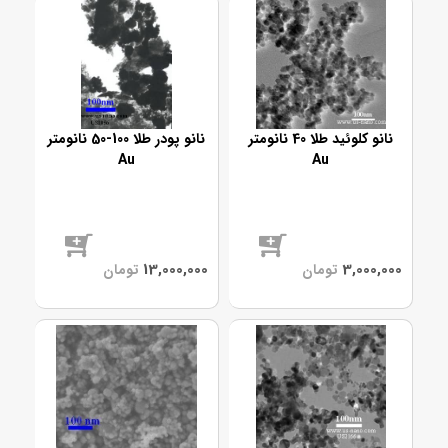
نانو کلوئید طلا 40 نانومتر
نانو پودر طلا 100-50 نانومتر
Au
Au
موجود
موجود