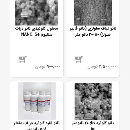
نانو الیاف سلولزی (نانو فایبر
محلول کلوئیدی نانو ذرات
سلولز) 50-20 نانو متر
سلنیوم NANO_Se
موجود
موجود
نانو کلوئید طلا 20 نانومتر
نانو نقره کلوئید در آب مقطر
Au
8-5 نانومتر