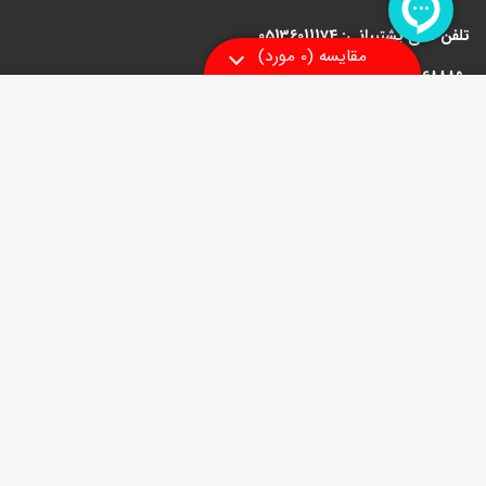
تلفن های پشتیبانی:
05136011174
09129152167 - 05138688890
مقایسه
بله و روبیکا: 09129152167
آدرس: مشهد، وکیل آباد، سیدرضی 9، پلاک 199
دسترسی های سریع
درباره فروشگاه
روش ارسال بسته
سوالات متداول
پیگیری سفارش
ارتباط با مجموعه
بله و روبیکا 09129152167