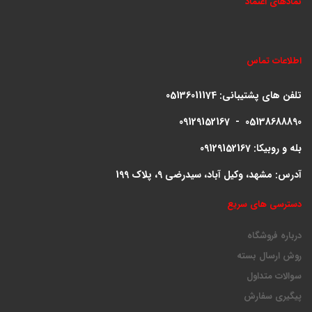
نمادهای اعتماد
اطلاعات تماس
تلفن های پشتیبانی:
05136011174
09129152167 - 05138688890
بله و روبیکا: 09129152167
آدرس: مشهد، وکیل آباد، سیدرضی 9، پلاک 199
دسترسی های سریع
درباره فروشگاه
روش ارسال بسته
سوالات متداول
پیگیری سفارش