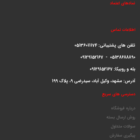
نمادهای اعتماد
اطلاعات تماس
تلفن های پشتیبانی:
05136011174
09129152167 - 05138688890
بله و روبیکا: 09129152167
آدرس: مشهد، وکیل آباد، سیدرضی 9، پلاک 199
دسترسی های سریع
درباره فروشگاه
روش ارسال بسته
سوالات متداول
پیگیری سفارش