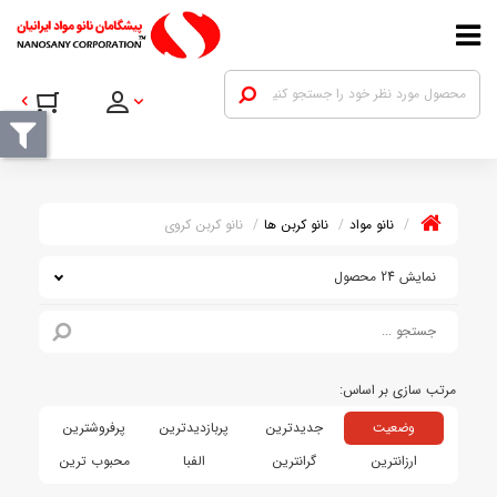
نانو مواد
نانو کربن ها
نانو کربن کروی
نمایش 24 محصول
وضعیت
جدیدترین
پربازدیدترین
پرفروشترین
ارزانترین
گرانترین
الفبا
محبوب ترین