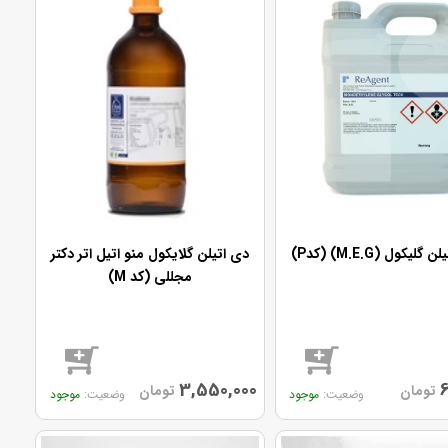
گلیکول (M.E.G) (کدP)
دی اتیلن گلایکول منو اتیل اتر دکتر
مجللی (کد M)
3,550,000
6
تومان
تومان
موجود
موجود