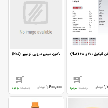
کول 400 و 600 (کدN)
لاکتوز، شیمی دارویی نوترون (کدN)
1,400,000
1,
تومان
تومان
موجود
موجود