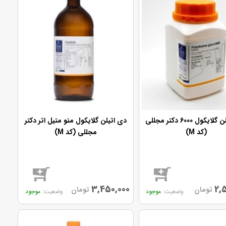
پلی اتیلن گلایکول 6000 دکتر مجللی
دی اتیلن گلایکول منو متیل اتر دکتر
(کد M)
مجللی (کد M)
3,450,000
2,
تومان
تومان
موجود
موجود