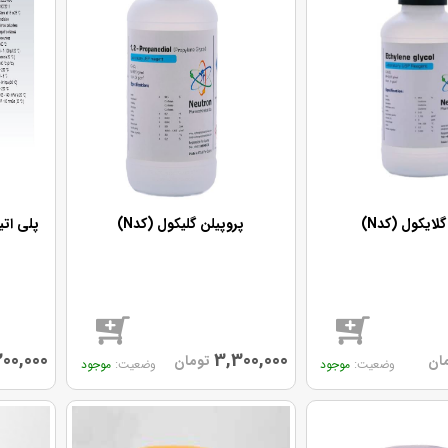
گلایکول (کدN)
پروپیلن گلیکول (کدN)
پلی اتیلن گلی
200,000
3,300,000
ان
تومان
موجود
موجود