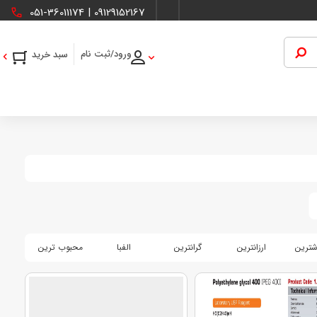
051-36011174
|
09129152167
ورود/ثبت نام
شترین
ارزانترین
گرانترین
الفبا
محبوب ترین