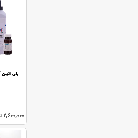
پلی اتیلن گلایکول
2,600,000
ت