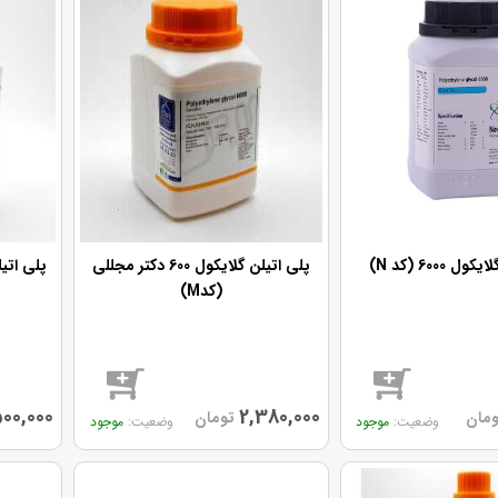
 6000 (کد N)
پلی اتیلن گلایکول 600 دکتر مجللی
(کدM)
500,000
2,380,000
ومان
تومان
موجود
موجود