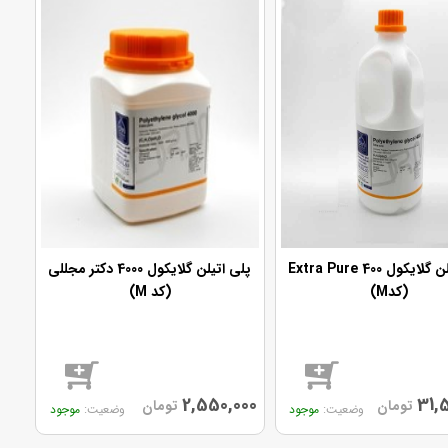
پلی اتیلن گلایکول 400 Extra Pure
پلی اتیلن گلایکول 4000 دکتر مجللی
(کدM)
(کد M)
2,550,000
31,
تومان
تومان
موجود
موجود