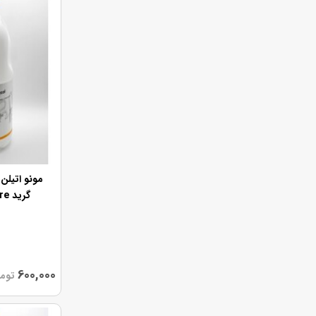
مونو اتیلن
گرید Extra Pure (کدM)
600,000
توم