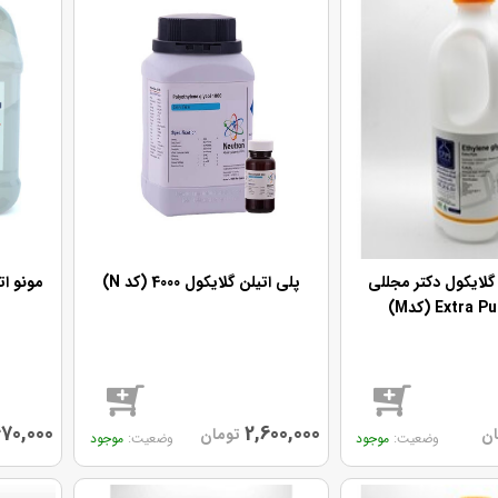
 گلایکول دکتر مجللی
پلی اتیلن گلایکول 4000 (کد N)
مونو اتیلن 
70,000
2,600,000
ان
تومان
موجود
موجود