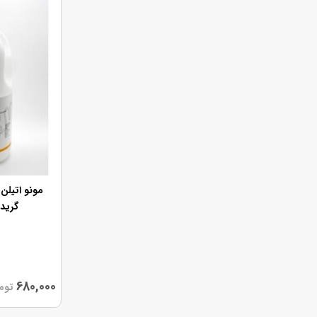
مونو اتیلن
گرید U.S.P (کد
680,000
توم