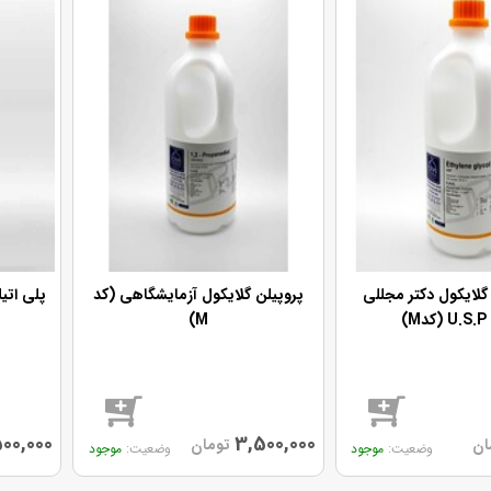
 گلایکول دکتر مجللی
پروپیلن گلایکول آزمایشگاهی (کد
M)
M)
500,000
3,500,000
ان
تومان
موجود
موجود