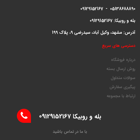
09129152167 - 05138688890
بله و روبیکا: 09129152167
آدرس: مشهد، وکیل آباد، سیدرضی 9، پلاک 199
دسترسی های سریع
درباره فروشگاه
روش ارسال بسته
سوالات متداول
پیگیری سفارش
ارتباط با مجموعه
بله و روبیکا 09129152167
با ما در تماس باشید