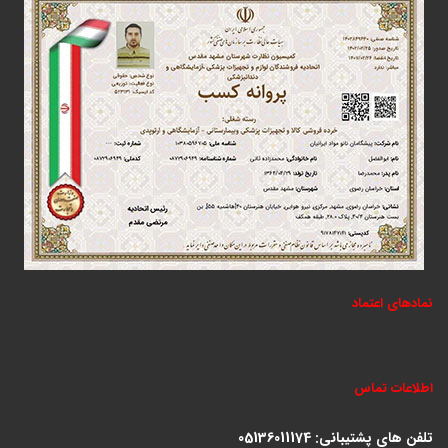
نمادهای اعتماد
اطلاعات تماس
تلفن های پشتیبانی:
05136011174