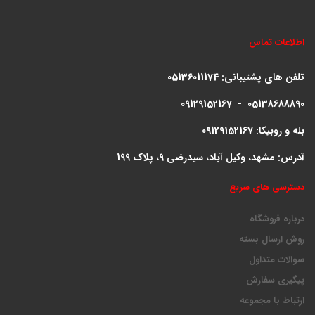
اطلاعات تماس
تلفن های پشتیبانی:
05136011174
09129152167 - 05138688890
بله و روبیکا: 09129152167
آدرس: مشهد، وکیل آباد، سیدرضی 9، پلاک 199
دسترسی های سریع
درباره فروشگاه
روش ارسال بسته
سوالات متداول
پیگیری سفارش
ارتباط با مجموعه