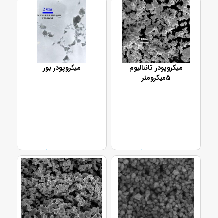
میکروپودر تانتالیوم
میکروپودر بور
5میکرومتر
تماس بگیرید
تماس بگیرید