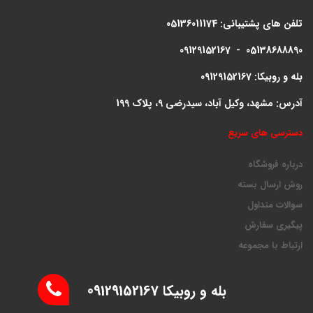
تلفن های پشتیبانی:
05136011174
09129152167 - 05138688890
بله و روبیکا: 09129152167
آدرس: مشهد، وکیل آباد، سیدرضی 9، پلاک 199
دسترسی های سریع
درباره فروشگاه
روش ارسال بسته
سوالات متداول
پیگیری سفارش
ارتباط با مجموعه
بله و روبیکا 09129152167