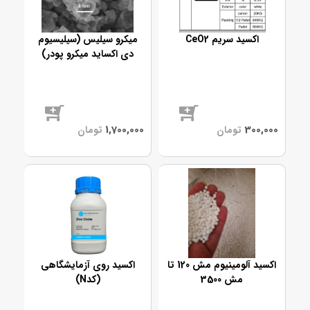
اکسید سریم CeO2
میکرو سیلیس (سیلیسیوم
دی اکساید میکرو پودر)
موجود
موجود
اکسید آلومینیوم مش 120 تا
اکسید روی آزمایشگاهی
مش 3500
(کدN)