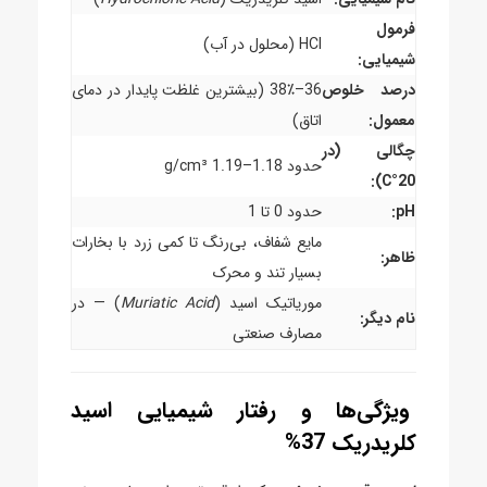
فرمول
HCl (محلول در آب)
شیمیایی:
درصد خلوص
36–38٪ (بیشترین غلظت پایدار در دمای
معمول:
اتاق)
چگالی (در
حدود 1.18–1.19 g/cm³
20°C):
pH:
حدود 0 تا 1
مایع شفاف، بی‌رنگ تا کمی زرد با بخارات
ظاهر:
بسیار تند و محرک
موریاتیک اسید (
Muriatic Acid
) — در
نام دیگر:
مصارف صنعتی
ویژگی‌ها و رفتار شیمیایی اسید
کلریدریک 37%