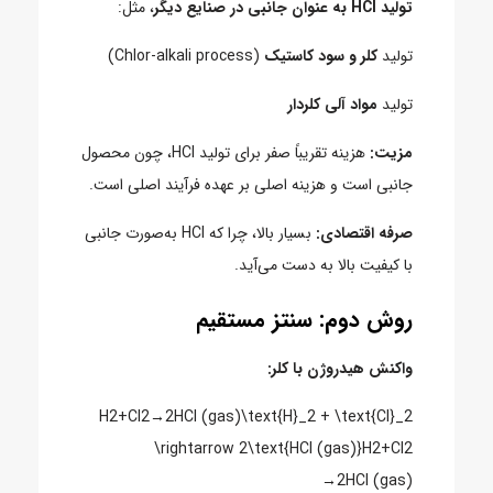
تولید HCl به عنوان جانبی در صنایع دیگر
، مثل:
تولید
کلر و سود کاستیک
(Chlor-alkali process)
تولید
مواد آلی کلردار
مزیت:
هزینه تقریباً صفر برای تولید HCl، چون محصول
جانبی است و هزینه اصلی بر عهده فرآیند اصلی است.
صرفه اقتصادی:
بسیار بالا، چرا که HCl به‌صورت جانبی
با کیفیت بالا به دست می‌آید.
روش دوم: سنتز مستقیم
واکنش هیدروژن با کلر:
H2+Cl2→2HCl (gas)\text{H}_2 + \text{Cl}_2
\rightarrow 2\text{HCl (gas)}H2​+Cl2​
→2HCl (gas)