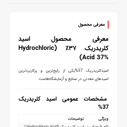
معرفی محصول
معرفی محصول اسید
کلریدریک
۳۷٪ (Hydrochloric
Acid 37%)
اسیدکلریدریک 37%یکی از رایج‌ترین و پرکاربردترین
اسیدهای معدنی در صنایع و آزمایشگاه‌هاست.
مشخصات عمومی اسید کلریدریک
37%
ویژگی
توضیحات
نام شیمیایی:
اسید کلریدریک (
Hydrochloric Acid
)