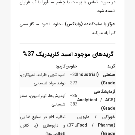
در صورت تماس با پوست یا چشم → فوراً با آب فراوان
شسته شود .
هرگز با سفیدکننده (وایتکس)
مخلوط نشود → گاز سمی
کلر آزاد می‌کند
گریدهای موجود اسید کلریدریک 37%
گرید
خلوص
کاربرد
صنعتی (Industrial
30–
اسیدشویی فلزات، تمیزکاری،
Grade)
37٪
تولید مواد شیمیایی
آزمایشگاهی
36–
آزمایش‌ها، تیتراسیون، سنتز
(Analytical / ACS
38٪
شیمیایی
Grade)
خوراکی / دارویی
تنظیم pH در صنایع غذایی
(Food / Pharma
تا 37٪
و داروسازی (با کنترل
Grade)
ناخالصی‌ها)