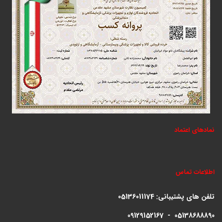
نمادهای اعتماد
اطلاعات تماس
تلفن های پشتیبانی:
05136011174
09129152167 - 05138688890