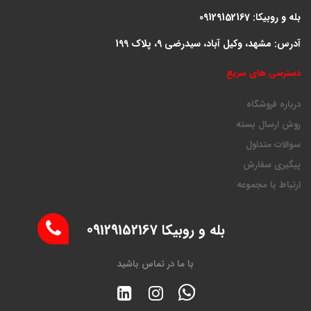
بله و روبیکا: 09129152167
آدرس: مشهد، وکیل آباد، سیدرضی 9، پلاک 199
دسترسی های سریع
درباره فروشگاه
روش ارسال بسته
سوالات متداول
پیگیری سفارش
ارتباط با مجموعه
بله و روبیکا 09129152167
با ما در تماس باشید