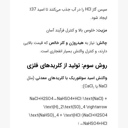
سپس گاز HCl را در آب جذب می‌کنند تا اسید 37٪
ایجاد شود.
مزیت:
خلوص بالا و کنترل فرآیند آسان
چالش:
نیاز به
هیدروژن و کلر خالص
که قیمت بالایی
دارند، و کنترل واکنش بسیار انفجاری است.
روش سوم: تولید از کلریدهای فلزی
واکنش اسید سولفوریک با کلریدهای معدنی
(مثل
NaCl یا CaCl₂):
NaCl+H2SO4→NaHSO4+HCl↑\text{NaCl} +
\text{H}_2\text{SO}_4 \rightarrow
\text{NaHSO}_4 + \text{HCl↑}NaCl+H2​SO4​
→NaHSO4​+HCl↑