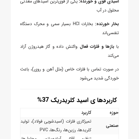
اسیدی قوی و خورنده:
یکی از قوی‌ترین اسیدهای معدنی
محلول در آب
بخار خورنده:
بخارات HCl بسیار سمی و محرک دستگاه
تنفسی‌اند
با
بازها و فلزات فعال
واکنش داده و گاز هیدروژن آزاد
می‌کند
در صورت تماس با فلزات خاص (مثل آهن و روی)، باعث
خوردگی شدید می‌شود
کاربردها ی اسید کلریدریک 37%
حوزه
کاربرد
تمیزکاری فلزات (اسیدشویی فولاد)، تولید
صنعتی
کلریدها، رزین‌ها، رنگ‌ها، PVC
تنظیم pH، آماده‌سازی محلول‌ها،