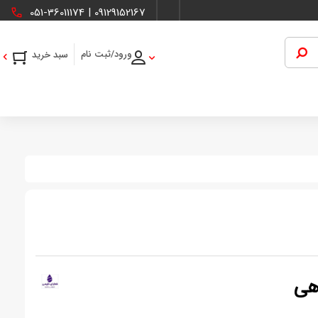
051-36011174
|
09129152167
ورود/ثبت نام
هی