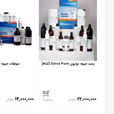
یدید جیوه نوترون Extra Pure (کدN)
سولفات جیوه (ک
14,000,000
22,000,000
تومان
تومان