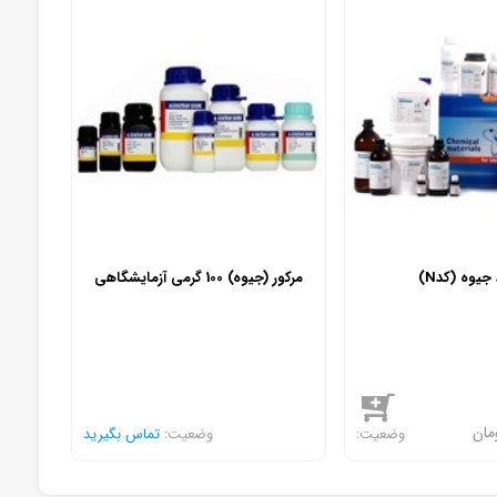
جیوه (کدN)
مرکور (جیوه) 100 گرمی آزمایشگاهی
مان
تماس بگیرید