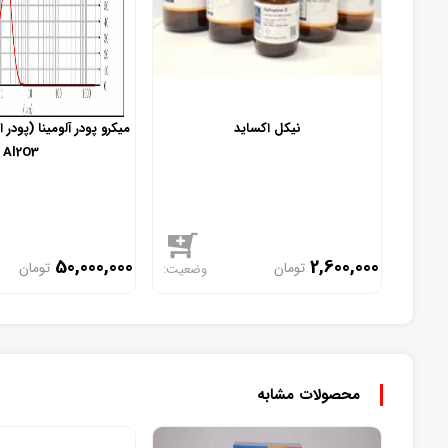
نیکل اکساید
میکرو پودر آلومینا (پودر 
Al2O3
50,000,000
2,600,000
تومان
تومان
موجود
موجود
محصولات مشابه