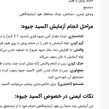
حمام روغن یا هیتر
دماسنج
وسایل ایمنی: دستکش، عینک محافظ، هود آزمایشگاهی
مراحل انجام آزمایش اکسید جیوه:
آماده‌سازی:
ابتدا، مقدار کمی جیوه فلزی (حدود 1-2 گرم) را در لوله آزمایش یا بالن شیشه‌ای بریزید.
گرم کردن:
لوله آزمایش یا بالن را در حمام روغن یا روی هیتر قرار دهید. دما
واکنش:
با افزایش دما، بخار جیوه شروع به تصعید شدن می‌کند
لوله آزمایش یا بالن رسوب می‌کند.
خنک کردن:
پس از اتمام واکنش (که ممکن است چند ساعت طول
جمع‌آوری:
پس از خنک شدن کامل، اکسید جیوه رسوب کرده در دی
استنشاق آن خودداری کنید.
شستشو (اختیاری):
برای خالص‌سازی بیشتر، می‌توانید اکسید
نکات ایمنی در خصوص اکسید جیوه:
این آزمایش باید حتماً زیر هود آزمایشگاهی انجام شود تا از استنشاق ب