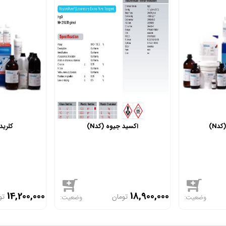
دN)
اکسید جیوه (کدN)
کلرید 
14,200,000
18,900,000
تومان
تو