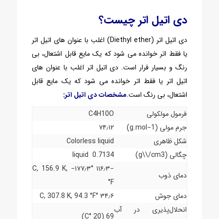
دی اتیل اتر چیست؟
دی اتیل اتر (Diethyl ether) اغلب با عنوان های اتیل اتر
یا فقط اتر خوانده می شود که یک مایع قابل اشتعال، بی
رنگ و بسیار فرار است.
دی اتیل اتر اغلب با عنوان های
اتیل اتر یا فقط اتر خوانده می شود که یک مایع قابل
اشتعال، بی رنگ است.
مشخصات دی اتیل اتر:
فرمول مولکولی
C4H10O
جرم مولی (g.mol−1)
۷۴٫۱۲
شکل ظاهری
Colorless liquid
چگالی (g\\/cm3)
0.7134 liquid
−۱۱۶٫۳ °C, 156.9 K, −۱۷۷٫۳
دمای ذوب
°F
دمای جوش
۳۴٫۶ °C, 307.8 K, 94.3 °F
انحلال‌پذیری در آب
69 (20 °C)