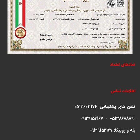
نمادهای اعتماد
اطلاعات تماس
تلفن های پشتیبانی:
05136011174
09129152167 - 05138688890
بله و روبیکا: 09129152167