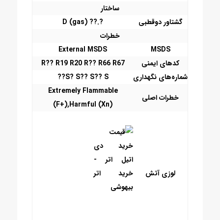
ساختار
گشتاور دوقطبی
?.?? D (gas)
خطرات
External MSDS
MSDS
کدهای ایمنی
R67
R66
R??
R20
R19
R??
شماره‌های نگهداری
S??
S??
S??
S?
Extremely Flammable
خطرات اصلی
(F+),
Harmful (Xn)
لوزی آتش