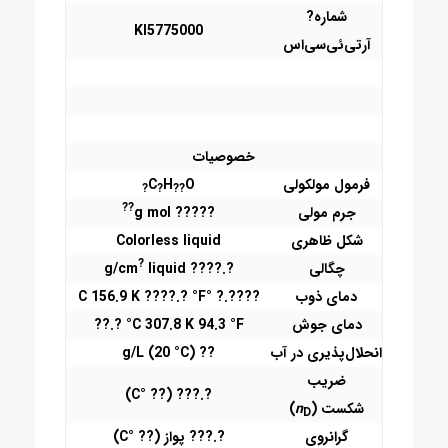
شماره?
KI5775000
آرتی‌ئی‌سی‌اس
خصوصیات
فرمول مولکولی
O
H
C
?
?
??
??
جرم مولی
????? g mol
شکل ظاهری
Colorless liquid
?
چگالی
?.???? g/cm
liquid
دمای ذوب
????.? °C 156.9 K ????.? °F
دمای جوش
‎??.? °C 307.8 K 94.3 °F
انحلال‌پذیری در آب
?? g/L (20 °C)
ضریب
?.??? (?? °C)
شکست (
n
)
D
گرانروی
?.??? پواز (?? °C)