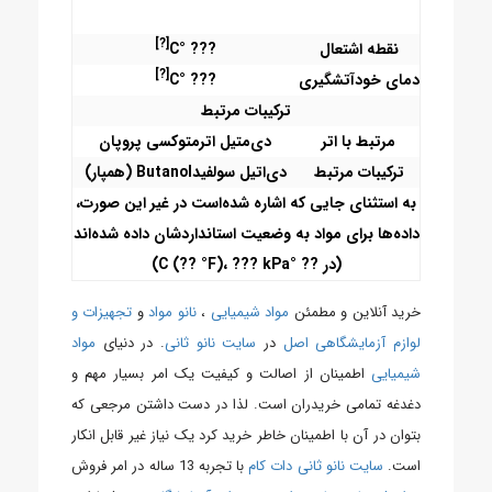
[?]
نقطه اشتعال
??? °C
[?]
دمای خودآتشگیری
??? °C
ترکیبات مرتبط
مرتبط با اتر
دی‌متیل اتر
متوکسی پروپان
ترکیبات مرتبط
دی‌اتیل سولفید
Butanol (همپار)
به استثنای جایی که اشاره شده‌است در غیر این صورت،
داده‌ها برای مواد به وضعیت استانداردشان داده شده‌اند
(در ?? °C (?? °F)، ??? kPa)
خرید آنلاین و مطمئن
مواد شیمیایی
،
نانو مواد
و
تجهیزات و
لوازم آزمایشگاهی اصل
در
سایت نانو ثانی
. در دنیای
مواد
شیمیایی
اطمینان از اصالت و کیفیت یک امر بسیار مهم و
دغدغه تمامی خریدران است. لذا در دست داشتن مرجعی که
بتوان در آن با اطمینان خاطر خرید کرد یک نیاز غیر قابل انکار
است.
سایت نانو ثانی دات کام
با تجربه 13 ساله در امر فروش