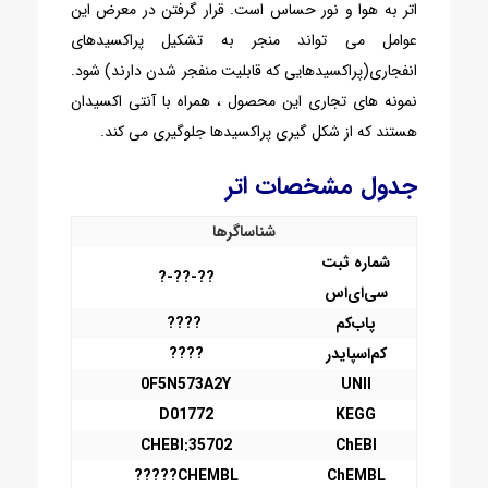
اتر به هوا و نور حساس است. قرار گرفتن در معرض این
عوامل می تواند منجر به تشکیل پراکسیدهای
انفجاری(پراکسیدهایی که قابلیت منفجر شدن دارند) شود.
نمونه های تجاری این محصول ، همراه با آنتی اکسیدان
هستند که از شکل گیری پراکسیدها جلوگیری می کند.
جدول مشخصات اتر
شناساگرها
شماره ثبت
??-??-?
سی‌ای‌اس
پاب‌کم
????
کم‌اسپایدر
????
0F5N573A2Y
UNII
D01772
KEGG
CHEBI:35702
ChEBI
CHEMBL?????
ChEMBL